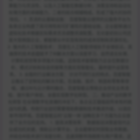
算能力与灵活性，以及人工智能在数据分析、决策支持和自动化
处理方面的卓越能力，二者的结合相辅相成，形成了强大的协同
效应。 1. 灵活的云基础设施： 百度智能云提供的云服务平台为
各类企业构建了高可用性和可扩展性的基础设施，企业能够通过
虚拟化技术根据实际需求灵活调整资源配置。无论是初创公司还
是大型跨国企业，都能够从中实现有效的成本控制和资源优化。
2. 强大的人工智能技术： 百度在人工智能领域处于全球前沿，其
雄厚的技术底蕴赋予了AI解决方案以深度学习、自然语言处理、
计算机视觉等多项强大功能。这些技术能够助力企业在数据分
析、模式识别和信息挖掘等方面实现智能化，最终提升运营效
率。 3. 全面的行业解决方案： 针对不同行业的特点，百度智能
云推出了定制化的解决方案。在金融、医疗、制造和零售等领
域，通过AI与云计算的融合，百度智能云帮助企业优化业务流
程、提升客户体验，全面实现数字化转型。 二、推动产业的数字
化转型 在全球数字化浪潮的冲击下，各企业正面临前所未有的挑
战与机遇。传统行业迫切需要借助数据和技术推进升级，以适应
新市场环境。百度智能云的“云智一体”战略在多个方面为企业提
供了全方位的支持。 1. 提高决策效率： 数据驱动决策是现代企
业成功的关键。借助云计算平台，企业能够实时获取业务数据，
并结合AI技术进行深度分析，迅速洞察市场趋势与用户需求。这