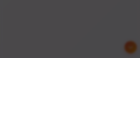
友情链接
与优秀的网站建立友好合作关系，共同发展进步
API接口
综信查
远昔博客
易扒站