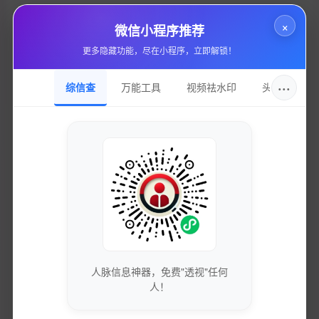
所属分类
×
微信小程序推荐
云服务器
更多隐藏功能，尽在小程序，立即解锁！
站点域名
cloud.baidu.com
···
综信查
万能工具
视频祛水印
头像圈
收录日期
2025-01-25
DNS服务
2026-10-11T07:00:00+0000
持有邮箱
2023-11-30T04:07:58+0000
持有名称
http://www.markmonitor.com
人脉信息神器，免费"透视"任何
人！
域名注册
1999-10-11T11:05:17+0000