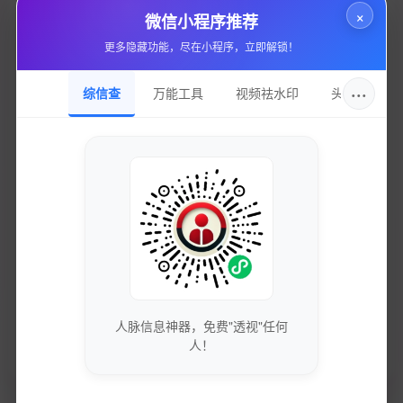
云服务器
×
微信小程序推荐
更多隐藏功能，尽在小程序，立即解锁！
站点域名
aws.amazon.com
···
综信查
万能工具
视频祛水印
头像圈
收录日期
2025-01-25
DNS服务
ns1.amzndns.co.uk
持有邮箱
隐私保护
持有名称
隐私保护
人脉信息神器，免费"透视"任何
人！
域名注册
markmonitor inc.