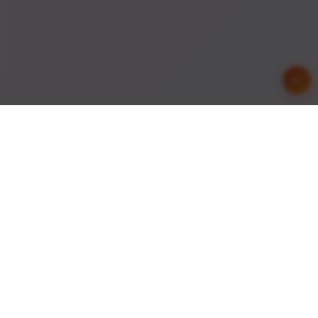
友情链接
与优秀的网站建立友好合作关系，共同发展进步
API接口
综信查
远昔博客
易扒站
易查站
远昔导航
易估值
助推者