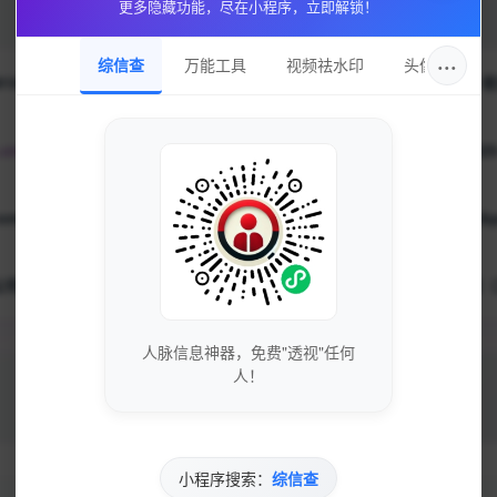
更多隐藏功能，尽在小程序，立即解锁！
···
综信查
万能工具
视频祛水印
头像圈
916
所属分类
收
.cn
收录日期
2025
com
持有邮箱
shipg@mybp
公司
域名注册
阿里云计算有限公司（
人脉信息神器，免费"透视"任何
人！
小程序搜索：
综信查